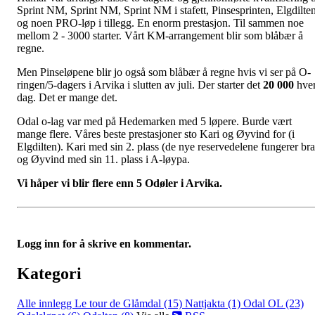
Sprint NM, Sprint NM, Sprint NM i stafett, Pinsesprinten, Elgdilte
og noen PRO-løp i tillegg. En enorm prestasjon. Til sammen noe
mellom 2 - 3000 starter. Vårt KM-arrangement blir som blåbær å
regne.
Men Pinseløpene blir jo også som blåbær å regne hvis vi ser på O-
ringen/5-dagers i Arvika i slutten av juli. Der starter det
20 000
hve
dag. Det er mange det.
Odal o-lag var med på Hedemarken med 5 løpere. Burde vært
mange flere. Våres beste prestasjoner sto Kari og Øyvind for (i
Elgdilten). Kari med sin 2. plass (de nye reservedelene fungerer bra
og Øyvind med sin 11. plass i A-løypa.
Vi håper vi blir flere enn 5 Odøler i Arvika.
Logg inn for å skrive en kommentar.
Kategori
Alle innlegg
Le tour de Glåmdal (15)
Nattjakta (1)
Odal OL (23)