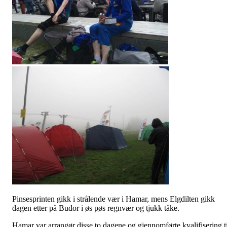
Pinsesprinten gikk i strålende vær i Hamar, mens Elgdilten gikk
dagen etter på Budor i øs pøs regnvær og tjukk tåke.
Hamar var arrangør disse to dagene og gjennomførte kvalifisering ti