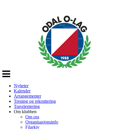
Veksle
navigasjon
Nyheter
Kalender
Arrangementer
Trening og rekruttering
Turorientering
Om klubben
Om oss
Organisasjonsinfo
Filarkiv