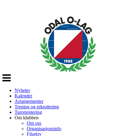
Veksle
navigasjon
Nyheter
Kalender
Arrangementer
Trening og rekruttering
Turorientering
Om klubben
Om oss
Organisasjonsinfo
Filarkiv