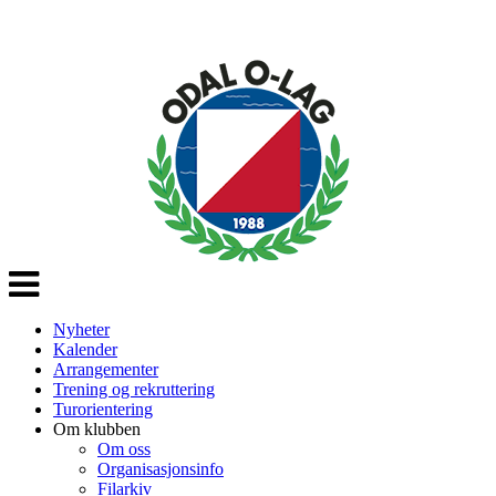
Veksle
navigasjon
Nyheter
Kalender
Arrangementer
Trening og rekruttering
Turorientering
Om klubben
Om oss
Organisasjonsinfo
Filarkiv