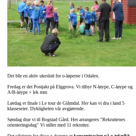
Det blir en aktiv ukeslutt for o-løperne i Odalen.
Fredag er det Postjakt på Elggrova. Vi tilbyr N-løype, C-løype og
A/B-løype + lek mm
Lørdag er finale i Le tour de Glåmdal. Her kan vi dra i land 5
klasseseire. Dyktigheten vår avgjørende.
Søndag drar vi til Bogstad Gård. Her arrangeres "Rekruttenes
orienteringsdag" Vi stiller med 11 rekrutter.
Det viktigste for disse o-dagene er
konsentrasjon på o-teknikk
.