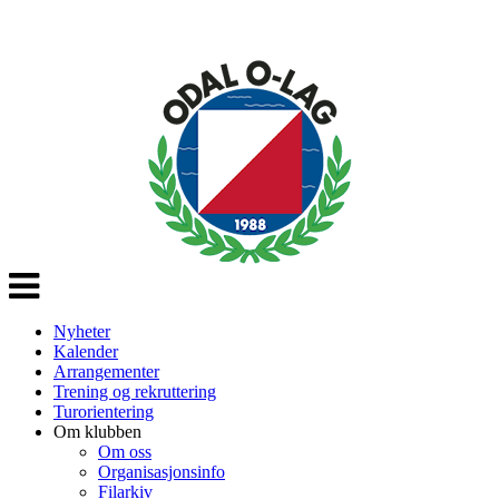
Veksle
navigasjon
Nyheter
Kalender
Arrangementer
Trening og rekruttering
Turorientering
Om klubben
Om oss
Organisasjonsinfo
Filarkiv