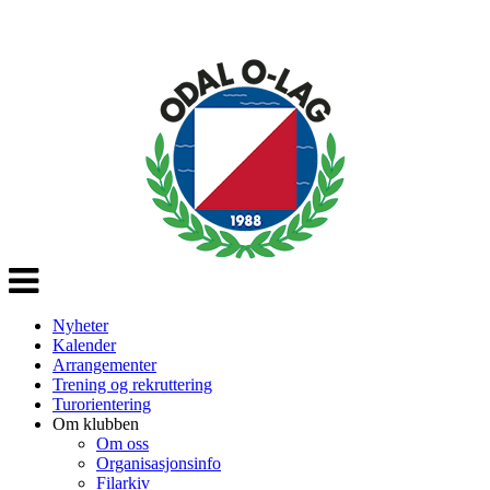
Veksle
navigasjon
Nyheter
Kalender
Arrangementer
Trening og rekruttering
Turorientering
Om klubben
Om oss
Organisasjonsinfo
Filarkiv