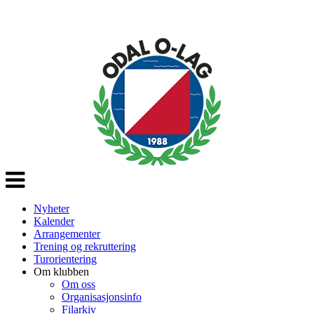
Veksle
navigasjon
Nyheter
Kalender
Arrangementer
Trening og rekruttering
Turorientering
Om klubben
Om oss
Organisasjonsinfo
Filarkiv