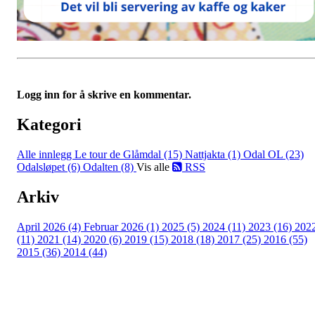
Logg inn for å skrive en kommentar.
Kategori
Alle innlegg
Le tour de Glåmdal (15)
Nattjakta (1)
Odal OL (23)
Odalsløpet (6)
Odalten (8)
Vis alle
RSS
Arkiv
April 2026 (4)
Februar 2026 (1)
2025 (5)
2024 (11)
2023 (16)
202
(11)
2021 (14)
2020 (6)
2019 (15)
2018 (18)
2017 (25)
2016 (55)
2015 (36)
2014 (44)