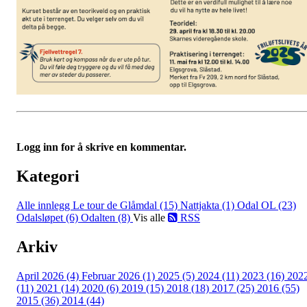
Logg inn for å skrive en kommentar.
Kategori
Alle innlegg
Le tour de Glåmdal (15)
Nattjakta (1)
Odal OL (23)
Odalsløpet (6)
Odalten (8)
Vis alle
RSS
Arkiv
April 2026 (4)
Februar 2026 (1)
2025 (5)
2024 (11)
2023 (16)
202
(11)
2021 (14)
2020 (6)
2019 (15)
2018 (18)
2017 (25)
2016 (55)
2015 (36)
2014 (44)