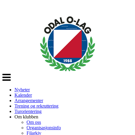
Veksle
navigasjon
Nyheter
Kalender
Arrangementer
Trening og rekruttering
Turorientering
Om klubben
Om oss
Organisasjonsinfo
Filarkiv