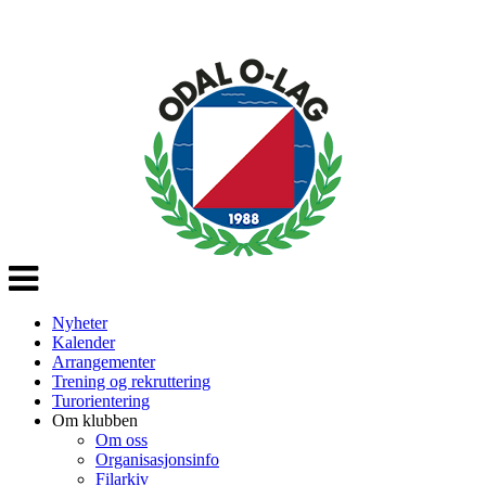
Veksle
navigasjon
Nyheter
Kalender
Arrangementer
Trening og rekruttering
Turorientering
Om klubben
Om oss
Organisasjonsinfo
Filarkiv