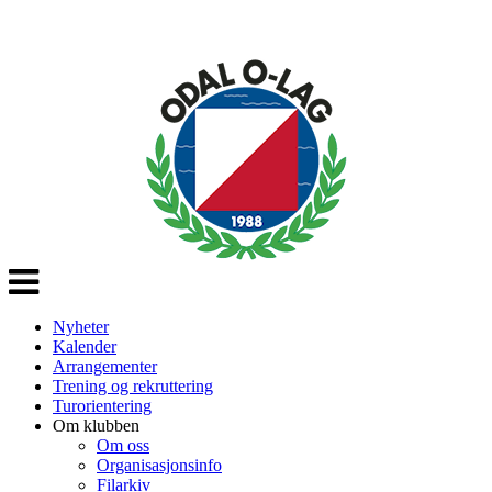
Veksle
navigasjon
Nyheter
Kalender
Arrangementer
Trening og rekruttering
Turorientering
Om klubben
Om oss
Organisasjonsinfo
Filarkiv