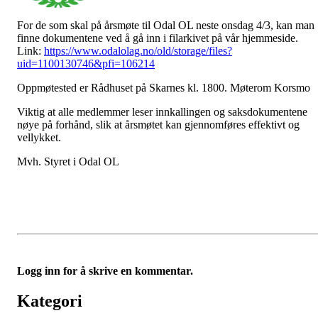
For de som skal på årsmøte til Odal OL neste onsdag 4/3, kan man
finne dokumentene ved å gå inn i filarkivet på vår hjemmeside.
Link:
https://www.odalolag.no/old/storage/files?
uid=1100130746&pfi=106214
Oppmøtested er Rådhuset på Skarnes kl. 1800. Møterom Korsmo
Viktig at alle medlemmer leser innkallingen og saksdokumentene
nøye på forhånd, slik at årsmøtet kan gjennomføres effektivt og
vellykket.
Mvh. Styret i Odal OL
Logg inn for å skrive en kommentar.
Kategori