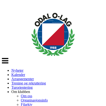
Veksle
navigasjon
Nyheter
Kalender
Arrangementer
Trening og rekruttering
Turorientering
Om klubben
Om oss
Organisasjonsinfo
Filarkiv