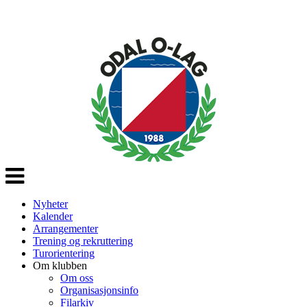
Veksle
navigasjon
Nyheter
Kalender
Arrangementer
Trening og rekruttering
Turorientering
Om klubben
Om oss
Organisasjonsinfo
Filarkiv