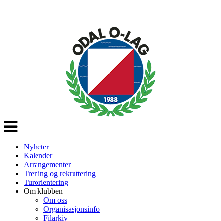
Veksle
navigasjon
Nyheter
Kalender
Arrangementer
Trening og rekruttering
Turorientering
Om klubben
Om oss
Organisasjonsinfo
Filarkiv