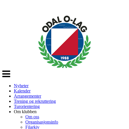
Veksle
navigasjon
Nyheter
Kalender
Arrangementer
Trening og rekruttering
Turorientering
Om klubben
Om oss
Organisasjonsinfo
Filarkiv