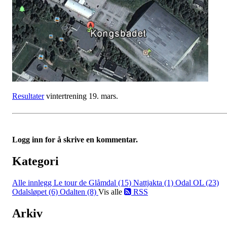
Resultater
vintertrening 19. mars.
Logg inn for å skrive en kommentar.
Kategori
Alle innlegg
Le tour de Glåmdal (15)
Nattjakta (1)
Odal OL (23)
Odalsløpet (6)
Odalten (8)
Vis alle
RSS
Arkiv