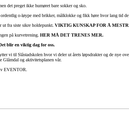
 men det preget ikke humøret bare sokker og sko.
ei ordentlig o-løype med brikker, målklokke og fikk høre hvor lang tid d
ut fra siste sikre holdepunkt.
VIKTIG KUNSKAP FOR Å MESTR
ngen på kurvetrening.
HER MÅ DET TRENES MER.
 blir en viktig dag for oss.
lytter vi til Slåstadskolen hvor vi deler ut årets løpsdrakter og de nye ove
 de Glåmdal og aktivitetsplanen vår.
ruk av EVENTOR.