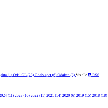
jakta (1)
Odal OL (23)
Odalsløpet (6)
Odalten (8)
Vis alle
RSS
2024 (11)
2023 (16)
2022 (11)
2021 (14)
2020 (6)
2019 (15)
2018 (18)