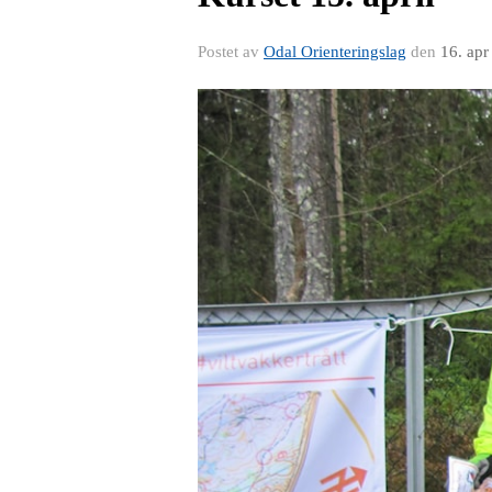
Postet av
Odal Orienteringslag
den
16. apr