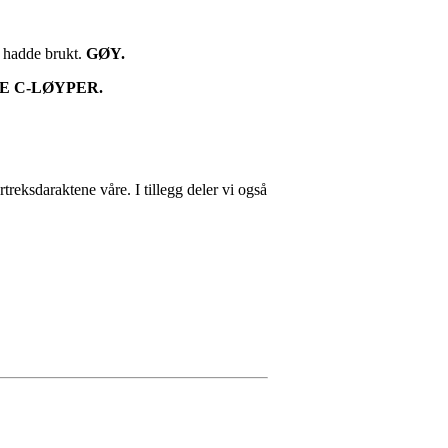
e hadde brukt.
GØY.
E C-LØYPER.
rtreksdaraktene våre. I tillegg deler vi også