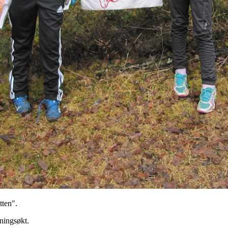
tten".
eningsøkt.