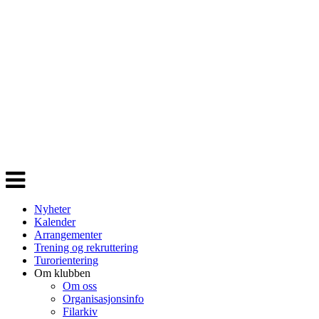
Veksle
navigasjon
Nyheter
Kalender
Arrangementer
Trening og rekruttering
Turorientering
Om klubben
Om oss
Organisasjonsinfo
Filarkiv