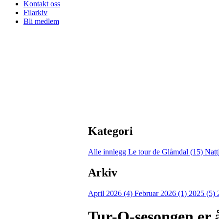
Kontakt oss
Filarkiv
Bli medlem
Kategori
Alle innlegg
Le tour de Glåmdal (15)
Natt
Arkiv
April 2026 (4)
Februar 2026 (1)
2025 (5)
Tur-O-sesongen er 