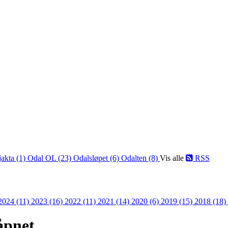
jakta (1)
Odal OL (23)
Odalsløpet (6)
Odalten (8)
Vis alle
RSS
2024 (11)
2023 (16)
2022 (11)
2021 (14)
2020 (6)
2019 (15)
2018 (18)
åpnet