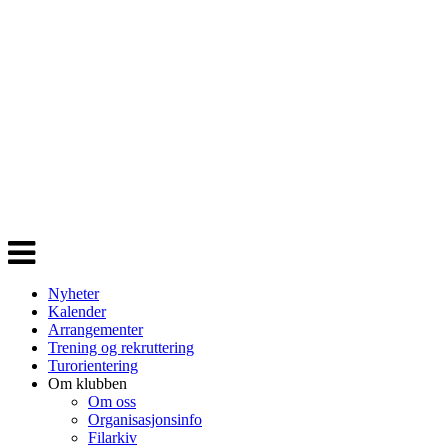
Veksle
navigasjon
Nyheter
Kalender
Arrangementer
Trening og rekruttering
Turorientering
Om klubben
Om oss
Organisasjonsinfo
Filarkiv