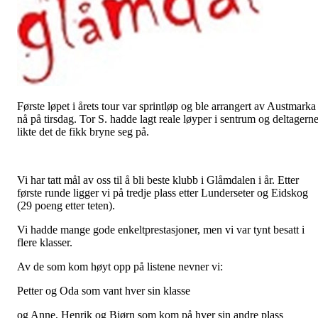
Første løpet i årets tour var sprintløp og ble arrangert av Austmarka
nå på tirsdag. Tor S. hadde lagt reale løyper i sentrum og deltagern
likte det de fikk bryne seg på.
Vi har tatt mål av oss til å bli beste klubb i Glåmdalen i år. Etter
første runde ligger vi på tredje plass etter Lunderseter og Eidskog
(29 poeng etter teten).
Vi hadde mange gode enkeltprestasjoner, men vi var tynt besatt i
flere klasser.
Av de som kom høyt opp på listene nevner vi:
Petter og Oda som vant hver sin klasse
og Anne, Henrik og Bjørn som kom på hver sin andre plass