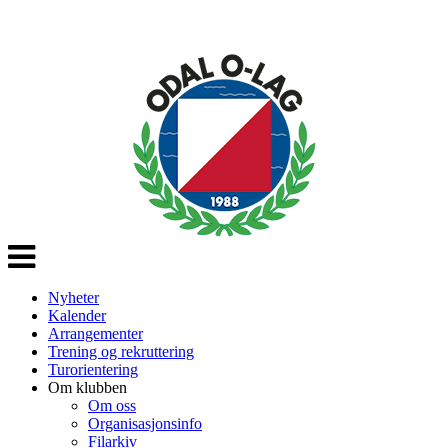
Veksle
navigasjon
Nyheter
Kalender
Arrangementer
Trening og rekruttering
Turorientering
Om klubben
Om oss
Organisasjonsinfo
Filarkiv