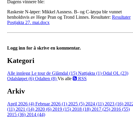
Dagens vinnere ble:
Raskeste N-løper: Mikkel Aasness. B- og C-løypa ble vunnet
henholdsvis av Hege Pran og Trond Linnes. Resultater:
Resultater
Postjakta 27. mai.docx
Logg inn for å skrive en kommentar.
Kategori
Alle innlegg
Le tour de Glåmdal (15)
Nattjakta (1)
Odal OL (23)
Odalsløpet (6)
Odalten (8)
Vis alle
RSS
Arkiv
April 2026 (4)
Februar 2026 (1)
2025 (5)
2024 (11)
2023 (16)
202
(11)
2021 (14)
2020 (6)
2019 (15)
2018 (18)
2017 (25)
2016 (55)
2015 (36)
2014 (44)