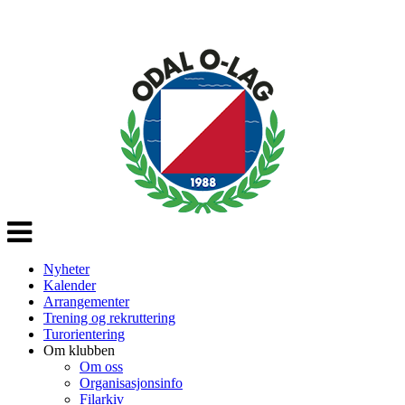
Veksle
navigasjon
Nyheter
Kalender
Arrangementer
Trening og rekruttering
Turorientering
Om klubben
Om oss
Organisasjonsinfo
Filarkiv