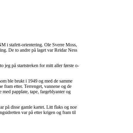
NM i stafett-orientering. Ole Sverre Moss,
ing. De to andre på laget var Reidar Ness
eg på startstreken for mitt aller første o-
t som ble brukt i 1949 og med de samme
nne fram etter. Terrenget, vannene og de
ene med papplate, tape, fargeblyanter og
ar på disse gamle kartet. Litt flaks og noe
ngsidretten var på etter krigen og fram til