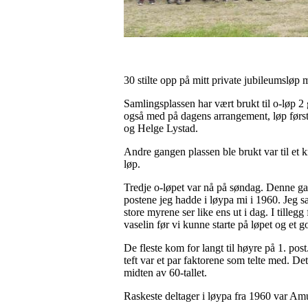
30 stilte opp på mitt private jubileumsløp
Samlingsplassen har vært brukt til o-løp 2 
også med på dagens arrangement, løp først
og Helge Lystad.
Andre gangen plassen ble brukt var til et k
løp.
Tredje o-løpet var nå på søndag. Denne ga
postene jeg hadde i løypa mi i 1960. Jeg sa
store myrene ser like ens ut i dag. I tilleg
vaselin før vi kunne starte på løpet og et 
De fleste kom for langt til høyre på 1. pos
teft var et par faktorene som telte med. Det
midten av 60-tallet.
Raskeste deltager i løypa fra 1960 var A