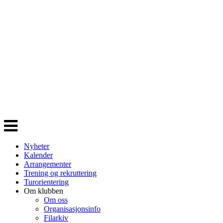
Veksle
navigasjon
Nyheter
Kalender
Arrangementer
Trening og rekruttering
Turorientering
Om klubben
Om oss
Organisasjonsinfo
Filarkiv