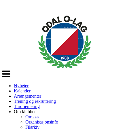
Veksle
navigasjon
Nyheter
Kalender
Arrangementer
Trening og rekruttering
Turorientering
Om klubben
Om oss
Organisasjonsinfo
Filarkiv