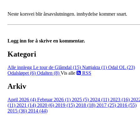
Neste korsvei blir årsavslutningen. innbydelse kommer snart.
Logg inn for å skrive en kommentar.
Kategori
Alle innlegg
Le tour de Glåmdal (15)
Nattjakta (1)
Odal OL (23)
Odalsløpet (6)
Odalten (8)
Vis alle
RSS
Arkiv
April 2026 (4)
Februar 2026 (1)
2025 (5)
2024 (11)
2023 (16)
202
(11)
2021 (14)
2020 (6)
2019 (15)
2018 (18)
2017 (25)
2016 (55)
2015 (36)
2014 (44)