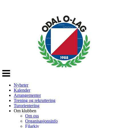
Veksle
navigasjon
Nyheter
Kalender
Arrangementer
Trening og rekruttering
Turorientering
Om klubben
Om oss
Organisasjonsinfo
Filarkiv