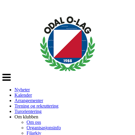
Veksle
navigasjon
Nyheter
Kalender
Arrangementer
Trening og rekruttering
Turorientering
Om klubben
Om oss
Organisasjonsinfo
Filarkiv