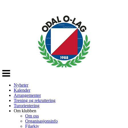
Veksle
navigasjon
Nyheter
Kalender
Arrangementer
Trening og rekruttering
Turorientering
Om klubben
Om oss
Organisasjonsinfo
Filarkiv