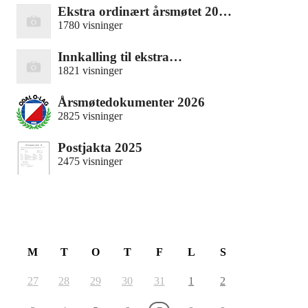
Ekstra ordinært årsmøtet 20…
1780 visninger
Innkalling til ekstra…
1821 visninger
Årsmøtedokumenter 2026
2825 visninger
Postjakta 2025
2475 visninger
August 2026
M
T
O
T
F
L
S
27
28
29
30
31
1
2