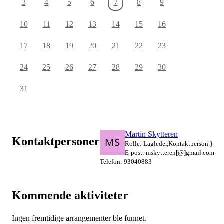
3
4
5
6
7
8
9
10
11
12
13
14
15
16
17
18
19
20
21
22
23
24
25
26
27
28
29
30
31
Martin Skytteren
Kontaktpersoner
Rolle: Lagleder,Kontaktperson }
E-post: mskytteren[@]gmail.com
Telefon: 93040883
Kommende aktiviteter
Ingen fremtidige arrangementer ble funnet.