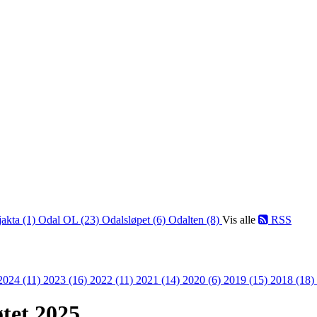
jakta (1)
Odal OL (23)
Odalsløpet (6)
Odalten (8)
Vis alle
RSS
2024 (11)
2023 (16)
2022 (11)
2021 (14)
2020 (6)
2019 (15)
2018 (18)
øtet 2025