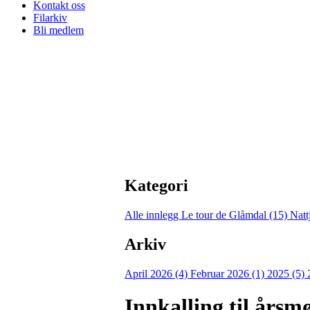
Kontakt oss
Filarkiv
Bli medlem
Kategori
Alle innlegg
Le tour de Glåmdal (15)
Natt
Arkiv
April 2026 (4)
Februar 2026 (1)
2025 (5)
Innkalling til årsm