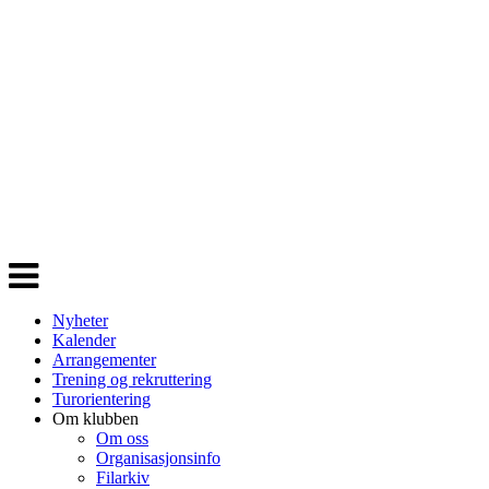
Veksle
navigasjon
Nyheter
Kalender
Arrangementer
Trening og rekruttering
Turorientering
Om klubben
Om oss
Organisasjonsinfo
Filarkiv