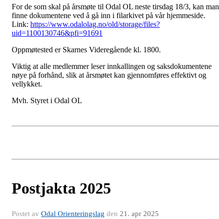
For de som skal på årsmøte til Odal OL neste tirsdag 18/3, kan man
finne dokumentene ved å gå inn i filarkivet på vår hjemmeside.
Link:
https://www.odalolag.no/old/storage/files?
uid=1100130746&pfi=91691
Oppmøtested er Skarnes Videregående kl. 1800.
Viktig at alle medlemmer leser innkallingen og saksdokumentene
nøye på forhånd, slik at årsmøtet kan gjennomføres effektivt og
vellykket.
Mvh. Styret i Odal OL
Postjakta 2025
Postet av
Odal Orienteringslag
den
21. apr 2025