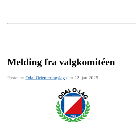
Melding fra valgkomitéen
Postet av
Odal Orienteringslag
den
22. jan 2025