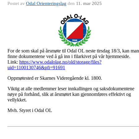
Postet av
Odal Orienteringslag
den
11. mar 2025
For de som skal på årsmøte til Odal OL neste tirsdag 18/3, kan man
finne dokumentene ved å gå inn i filarkivet på vår hjemmeside.
Link:
https://www.odalolag.no/old/storage/files?
uid=1100130746&pfi=91691
Oppmøtested er Skarnes Videregående kl. 1800.
Viktig at alle medlemmer leser innkallingen og saksdokumentene
nøye på forhånd, slik at årsmøtet kan gjennomføres effektivt og
vellykket.
Mvh. Styret i Odal OL