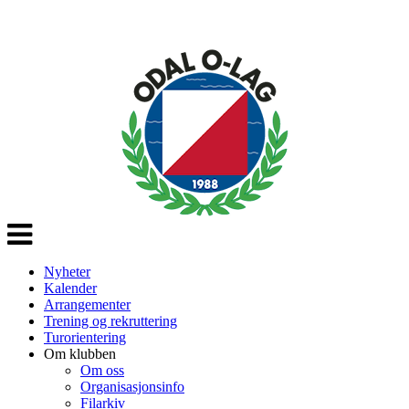
Veksle
navigasjon
Nyheter
Kalender
Arrangementer
Trening og rekruttering
Turorientering
Om klubben
Om oss
Organisasjonsinfo
Filarkiv