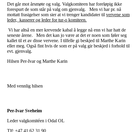
Det går mot årsmøte og valg. Valgkomiteen har foreløpig ikke
forespurt de som står på valg om gjenvalg. Men vi har pr. nå
mottatt frasigelser som sier at vi trenger kandidater til
vervene som
leder, kasserer og leder for tur-o komiteen.
Vi har altså en mer krevende kabal å legge nå enn vi har hatt de
seneste årene. Men det kan jo være at det er noen som føler seg
kallet til et av disse vervene. I tilfelle gi beskjed til Marthe Karin
eller meg. Også fint hvis de som er på valg gir beskjed i forhold til
evt. gjenvalg.
Hilsen Per-Ivar og Marthe Karin
Med vennlig hilsen
Per-Ivar Sveheim
Leder valgkomitéen i Odal OL
Tlf: +47 41 62 31 90