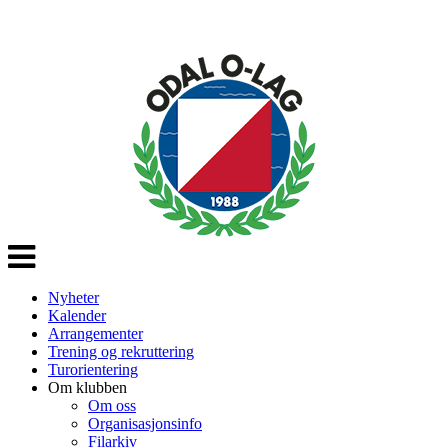
Veksle
navigasjon
Nyheter
Kalender
Arrangementer
Trening og rekruttering
Turorientering
Om klubben
Om oss
Organisasjonsinfo
Filarkiv