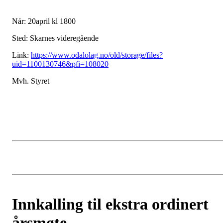
Når: 20april kl 1800
Sted: Skarnes videregående
Link:
https://www.odalolag.no/old/storage/files?
uid=1100130746&pfi=108020
Mvh. Styret
Innkalling til ekstra ordinert
årsmøte