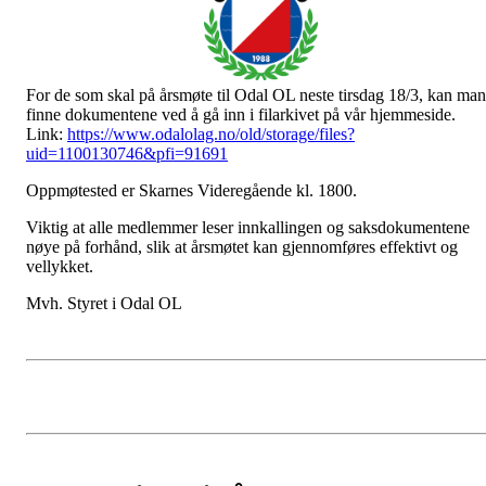
For de som skal på årsmøte til Odal OL neste tirsdag 18/3, kan man
finne dokumentene ved å gå inn i filarkivet på vår hjemmeside.
Link:
https://www.odalolag.no/old/storage/files?
uid=1100130746&pfi=91691
Oppmøtested er Skarnes Videregående kl. 1800.
Viktig at alle medlemmer leser innkallingen og saksdokumentene
nøye på forhånd, slik at årsmøtet kan gjennomføres effektivt og
vellykket.
Mvh. Styret i Odal OL