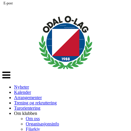
E-post
Veksle
navigasjon
Nyheter
Kalender
Arrangementer
Trening og rekruttering
Turorientering
Om klubben
Om oss
Organisasjonsinfo
Filarkiv