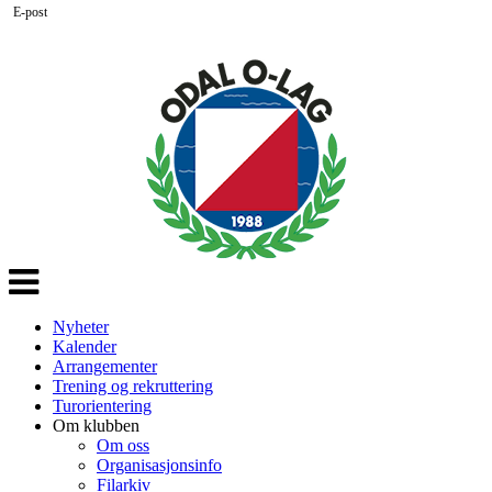
E-post
Veksle
navigasjon
Nyheter
Kalender
Arrangementer
Trening og rekruttering
Turorientering
Om klubben
Om oss
Organisasjonsinfo
Filarkiv