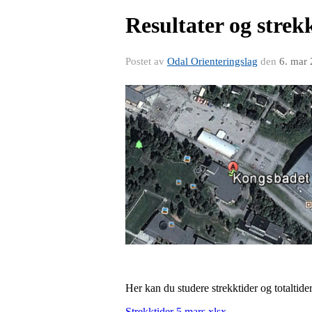
Resultater og strekk
Postet av
Odal Orienteringslag
den
6. mar
Her kan du studere strekktider og totaltid
Strekktider 5 mars.xlsx