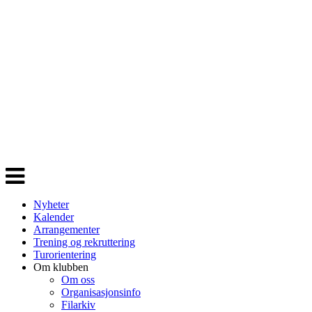
Veksle
navigasjon
Nyheter
Kalender
Arrangementer
Trening og rekruttering
Turorientering
Om klubben
Om oss
Organisasjonsinfo
Filarkiv