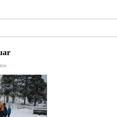
uar
2016