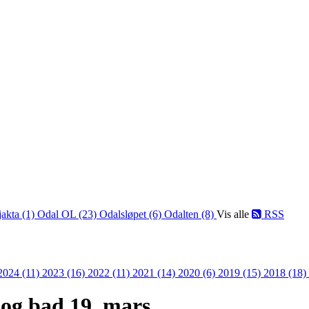
jakta (1)
Odal OL (23)
Odalsløpet (6)
Odalten (8)
Vis alle
RSS
2024 (11)
2023 (16)
2022 (11)
2021 (14)
2020 (6)
2019 (15)
2018 (18)
 og bad 19. mars