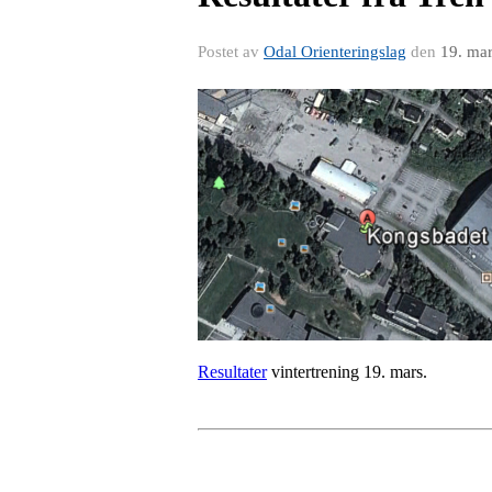
Postet av
Odal Orienteringslag
den
19. ma
Resultater
vintertrening 19. mars.