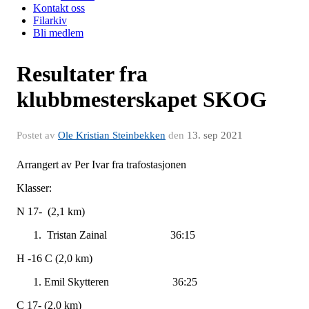
Kontakt oss
Filarkiv
Bli medlem
Resultater fra
klubbmesterskapet SKOG
Postet av
Ole Kristian Steinbekken
den
13. sep 2021
Arrangert av Per Ivar fra trafostasjonen
Klasser:
N 17- (2,1 km)
Tristan Zainal 36:15
H -16 C (2,0 km)
Emil Skytteren 36:25
C 17- (2,0 km)