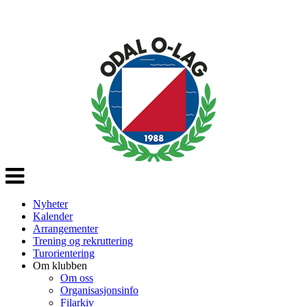
Veksle
navigasjon
Nyheter
Kalender
Arrangementer
Trening og rekruttering
Turorientering
Om klubben
Om oss
Organisasjonsinfo
Filarkiv