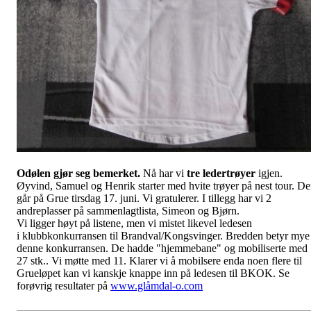
Odølen gjør seg bemerket.
Nå har vi
tre ledertrøyer
igjen.
Øyvind, Samuel og Henrik starter med hvite trøyer på nest tour. D
går på Grue tirsdag 17. juni. Vi gratulerer. I tillegg har vi 2
andreplasser på sammenlagtlista, Simeon og Bjørn.
Vi ligger høyt på listene, men vi mistet likevel ledesen
i klubbkonkurransen til Brandval/Kongsvinger. Bredden betyr mye 
denne konkurransen. De hadde "hjemmebane" og mobiliserte med
27 stk.. Vi møtte med 11. Klarer vi å mobilsere enda noen flere til
Grueløpet kan vi kanskje knappe inn på ledesen til BKOK. Se
forøvrig resultater på
www.glåmdal-o.com