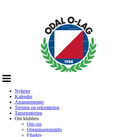
Veksle
navigasjon
Nyheter
Kalender
Arrangementer
Trening og rekruttering
Turorientering
Om klubben
Om oss
Organisasjonsinfo
Filarkiv