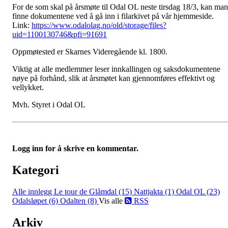
For de som skal på årsmøte til Odal OL neste tirsdag 18/3, kan man
finne dokumentene ved å gå inn i filarkivet på vår hjemmeside.
Link:
https://www.odalolag.no/old/storage/files?
uid=1100130746&pfi=91691
Oppmøtested er Skarnes Videregående kl. 1800.
Viktig at alle medlemmer leser innkallingen og saksdokumentene
nøye på forhånd, slik at årsmøtet kan gjennomføres effektivt og
vellykket.
Mvh. Styret i Odal OL
Logg inn for å skrive en kommentar.
Kategori
Alle innlegg
Le tour de Glåmdal (15)
Nattjakta (1)
Odal OL (23)
Odalsløpet (6)
Odalten (8)
Vis alle
RSS
Arkiv