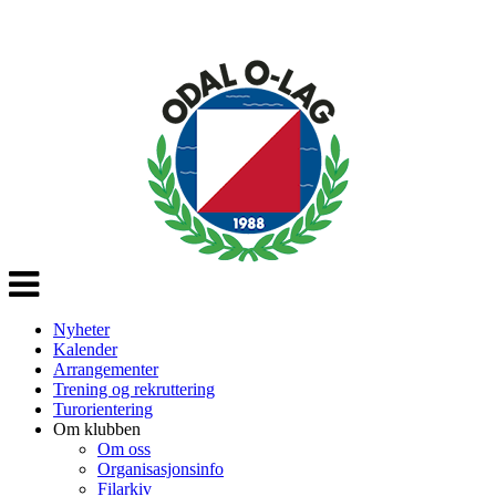
Veksle
navigasjon
Nyheter
Kalender
Arrangementer
Trening og rekruttering
Turorientering
Om klubben
Om oss
Organisasjonsinfo
Filarkiv