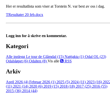
Her er resultatlista som viser at Torstein N. var best av oss i dag.
TResultater 20 feb.docx
Logg inn for å skrive en kommentar.
Kategori
Alle innlegg
Le tour de Glåmdal (15)
Nattjakta (1)
Odal OL (23)
Odalsløpet (6)
Odalten (8)
Vis alle
RSS
Arkiv
April 2026 (4)
Februar 2026 (1)
2025 (5)
2024 (11)
2023 (16)
202
(11)
2021 (14)
2020 (6)
2019 (15)
2018 (18)
2017 (25)
2016 (55)
2015 (36)
2014 (44)