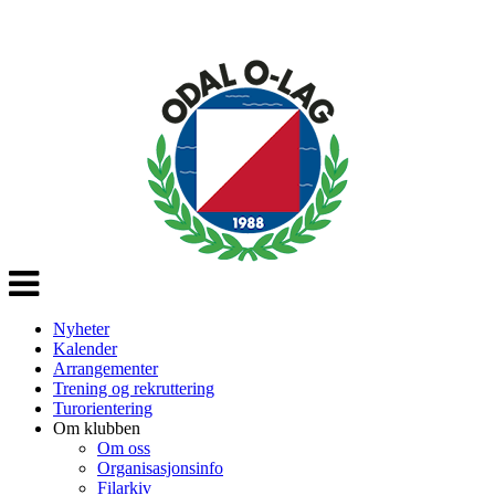
Veksle
navigasjon
Nyheter
Kalender
Arrangementer
Trening og rekruttering
Turorientering
Om klubben
Om oss
Organisasjonsinfo
Filarkiv