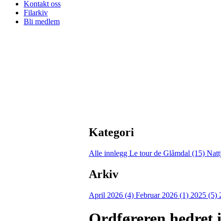
Kontakt oss
Filarkiv
Bli medlem
Kategori
Alle innlegg
Le tour de Glåmdal (15)
Natt
Arkiv
April 2026 (4)
Februar 2026 (1)
2025 (5)
Ordføreren hedret 