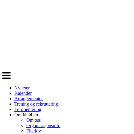
Veksle
navigasjon
Nyheter
Kalender
Arrangementer
Trening og rekruttering
Turorientering
Om klubben
Om oss
Organisasjonsinfo
Filarkiv