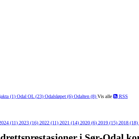
jakta (1)
Odal OL (23)
Odalsløpet (6)
Odalten (8)
Vis alle
RSS
2024 (11)
2023 (16)
2022 (11)
2021 (14)
2020 (6)
2019 (15)
2018 (18)
idrettsprestasjoner i Sør-Odal 