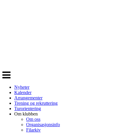
Veksle
navigasjon
Nyheter
Kalender
Arrangementer
Trening og rekruttering
Turorientering
Om klubben
Om oss
Organisasjonsinfo
Filarkiv