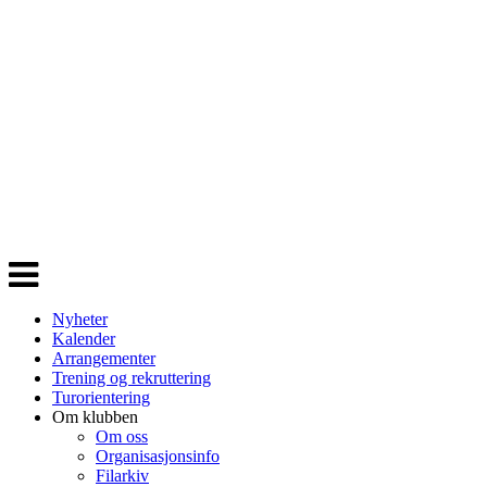
Veksle
navigasjon
Nyheter
Kalender
Arrangementer
Trening og rekruttering
Turorientering
Om klubben
Om oss
Organisasjonsinfo
Filarkiv