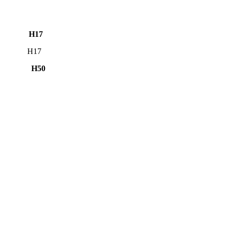
37 H17
.30 H17
.24 H50