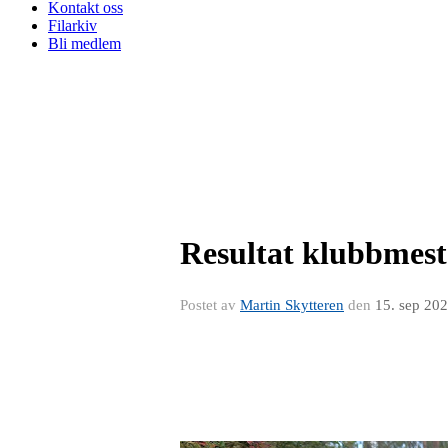
Kontakt oss
Filarkiv
Bli medlem
Resultat klubbmest
Postet av
Martin Skytteren
den
15. sep 20