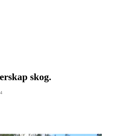
erskap skog.
24