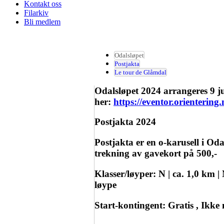
Kontakt oss
Filarkiv
Bli medlem
Odalsløpet
Postjakta
Le tour de Glåmdal
Odalsløpet 2024 arrangeres 9 j
her:
https://eventor.orienterin
Postjakta 2024
Postjakta er en o-karusell i Oda
trekning av gavekort på 500,-
Klasser/løyper: N | ca. 1,0 km |
løype
Start-kontingent: Gratis , Ikke