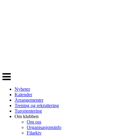
Veksle
navigasjon
Nyheter
Kalender
Arrangementer
Trening og rekruttering
Turorientering
Om klubben
Om oss
Organisasjonsinfo
Filarkiv