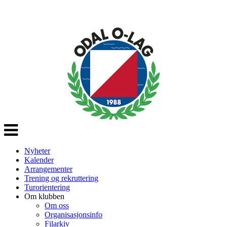
Veksle
navigasjon
Nyheter
Kalender
Arrangementer
Trening og rekruttering
Turorientering
Om klubben
Om oss
Organisasjonsinfo
Filarkiv