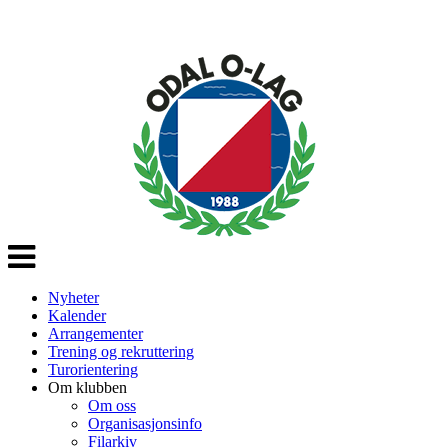
Veksle
navigasjon
Nyheter
Kalender
Arrangementer
Trening og rekruttering
Turorientering
Om klubben
Om oss
Organisasjonsinfo
Filarkiv