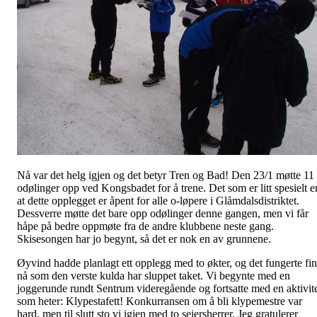
Nå var det helg igjen og det betyr Tren og Bad! Den 23/1 møtte 11
odølinger opp ved Kongsbadet for å trene. Det som er litt spesielt e
at dette opplegget er åpent for alle o-løpere i Glåmdalsdistriktet.
Dessverre møtte det bare opp odølinger denne gangen, men vi får
håpe på bedre oppmøte fra de andre klubbene neste gang.
Skisesongen har jo begynt, så det er nok en av grunnene.
Øyvind hadde planlagt ett opplegg med to økter, og det fungerte fin
nå som den verste kulda har sluppet taket. Vi begynte med en
joggerunde rundt Sentrum videregående og fortsatte med
en aktivit
som heter: Klypestafett! Konkurransen om å bli klypemestre var
hard, men til slutt sto vi igjen med to seiersherrer. Jeg gratulerer