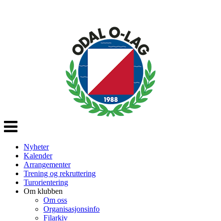
Veksle
navigasjon
Nyheter
Kalender
Arrangementer
Trening og rekruttering
Turorientering
Om klubben
Om oss
Organisasjonsinfo
Filarkiv