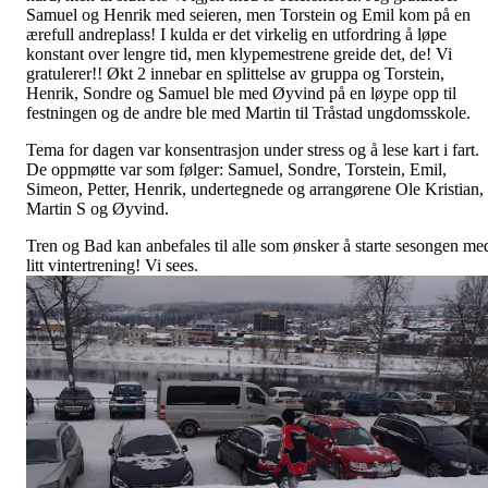
Samuel og Henrik med seieren, men Torstein og Emil kom på en
ærefull andreplass! I kulda er det virkelig en utfordring å løpe
konstant over lengre tid, men klypemestrene greide det, de! Vi
gratulerer!! Økt 2 innebar en splittelse av gruppa og Torstein,
Henrik, Sondre og Samuel ble med Øyvind på en løype opp til
festningen og de andre ble med Martin til Tråstad ungdomsskole.
Tema for dagen var konsentrasjon under stress og å lese kart i fart.
De oppmøtte var som følger: Samuel, Sondre, Torstein, Emil,
Simeon, Petter, Henrik, undertegnede og arrangørene Ole Kristian,
Martin S og Øyvind.
Tren og Bad kan anbefales til alle som ønsker å starte sesongen me
litt vintertrening! Vi sees.