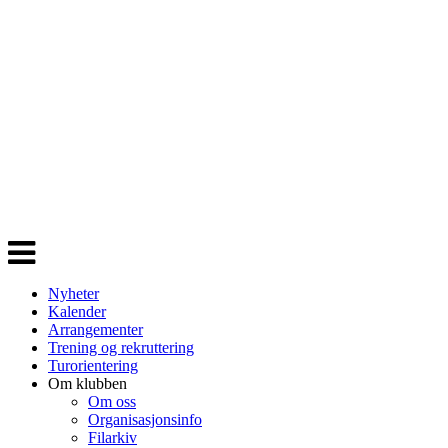
Veksle
navigasjon
Nyheter
Kalender
Arrangementer
Trening og rekruttering
Turorientering
Om klubben
Om oss
Organisasjonsinfo
Filarkiv