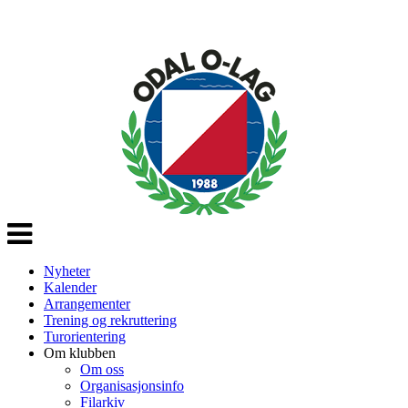
Veksle
navigasjon
Nyheter
Kalender
Arrangementer
Trening og rekruttering
Turorientering
Om klubben
Om oss
Organisasjonsinfo
Filarkiv