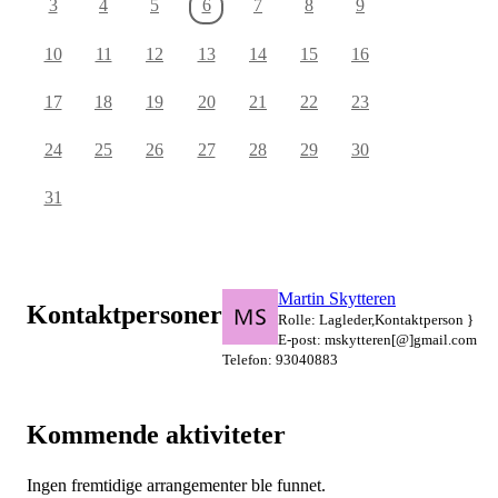
3
4
5
6
7
8
9
10
11
12
13
14
15
16
17
18
19
20
21
22
23
24
25
26
27
28
29
30
31
Martin Skytteren
Kontaktpersoner
Rolle: Lagleder,Kontaktperson }
E-post: mskytteren[@]gmail.com
Telefon: 93040883
Kommende aktiviteter
Ingen fremtidige arrangementer ble funnet.