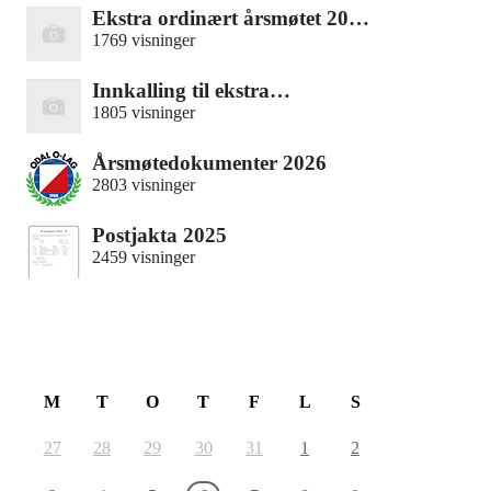
Ekstra ordinært årsmøtet 20…
1769 visninger
Innkalling til ekstra…
1805 visninger
Årsmøtedokumenter 2026
2803 visninger
Postjakta 2025
2459 visninger
August 2026
M
T
O
T
F
L
S
27
28
29
30
31
1
2