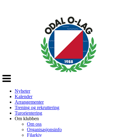
Veksle
navigasjon
Nyheter
Kalender
Arrangementer
Trening og rekruttering
Turorientering
Om klubben
Om oss
Organisasjonsinfo
Filarkiv