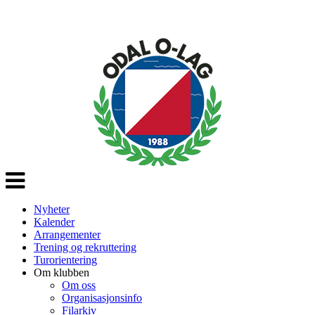
Veksle
navigasjon
Nyheter
Kalender
Arrangementer
Trening og rekruttering
Turorientering
Om klubben
Om oss
Organisasjonsinfo
Filarkiv