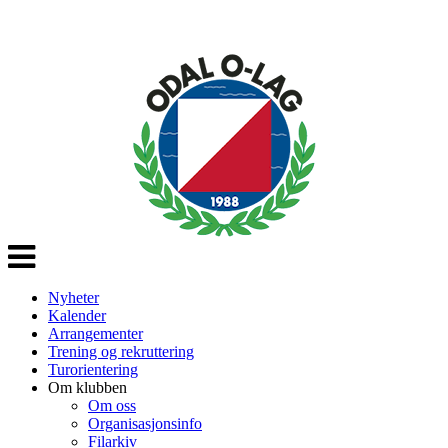
Veksle
navigasjon
Nyheter
Kalender
Arrangementer
Trening og rekruttering
Turorientering
Om klubben
Om oss
Organisasjonsinfo
Filarkiv