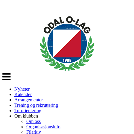
Veksle
navigasjon
Nyheter
Kalender
Arrangementer
Trening og rekruttering
Turorientering
Om klubben
Om oss
Organisasjonsinfo
Filarkiv