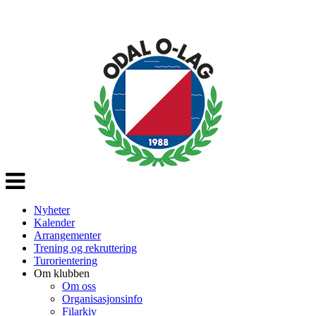
Veksle
navigasjon
Nyheter
Kalender
Arrangementer
Trening og rekruttering
Turorientering
Om klubben
Om oss
Organisasjonsinfo
Filarkiv