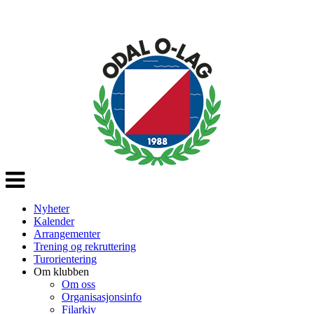
Veksle
navigasjon
Nyheter
Kalender
Arrangementer
Trening og rekruttering
Turorientering
Om klubben
Om oss
Organisasjonsinfo
Filarkiv