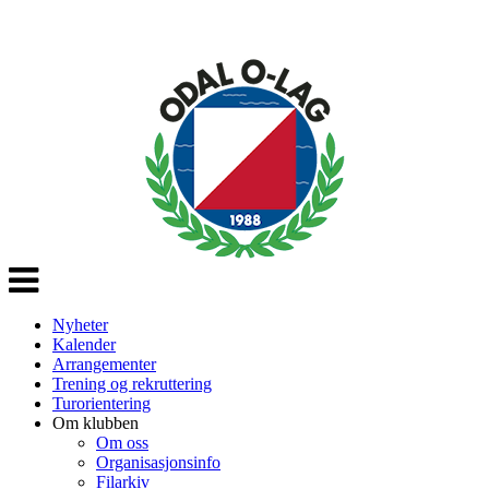
Veksle
navigasjon
Nyheter
Kalender
Arrangementer
Trening og rekruttering
Turorientering
Om klubben
Om oss
Organisasjonsinfo
Filarkiv