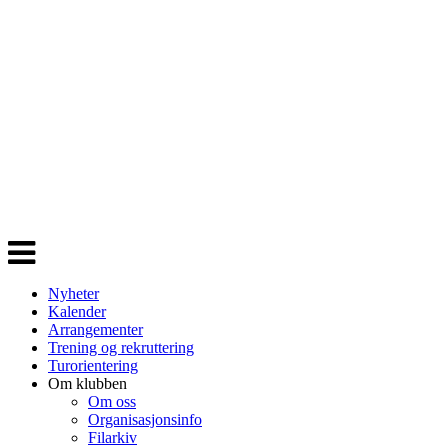
Veksle
navigasjon
Nyheter
Kalender
Arrangementer
Trening og rekruttering
Turorientering
Om klubben
Om oss
Organisasjonsinfo
Filarkiv