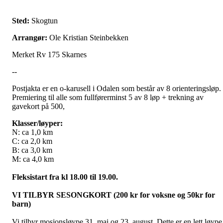
Sted:
Skogtun
Arrangør:
Ole Kristian Steinbekken
Merket Rv 175 Skarnes
--
Postjakta er en o-karusell i Odalen som består av 8 orienteringsløp.
Premiering til alle som fullførerminst 5 av 8 løp + trekning av
gavekort på 500,
Klasser/løyper:
N: ca 1,0 km
C: ca 2,0 km
B: ca 3,0 km
M: ca 4,0 km
Fleksistart fra kl 18.00 til 19.00.
VI TILBYR SESONGKORT (200 kr for voksne og 50kr for
barn)
Vi tilbyr mosjonsløype 31. mai og 23. august. Dette er en lett løype