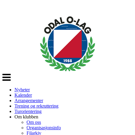
Veksle
navigasjon
Nyheter
Kalender
Arrangementer
Trening og rekruttering
Turorientering
Om klubben
Om oss
Organisasjonsinfo
Filarkiv